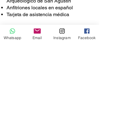
Arqueológico de San Agustín
Anfitriones locales en español
Tarjeta de asistencia médica
No incluye
Transporte terrestre para llegar a
Whatsapp
Email
Instagram
Facebook
Villavieja, Gigante y San Agustín
(
Lo
podemos organizar por ti por un valor adicional
en nuestro servicio de transporte privado)
Tiquetes aéreos
Almuerzos ni cenas ¡Te damos las
mejores opciones para que disfrutes la
gastronomía local a tu gusto!
Cómo llegar
Vía aérea a Neiva: Avianca, Latam,
Clic, luego en carro 1 hora aprox a
Villavieja, luego 1:30 horas a Gigante y
Luego 2 horas aprox hasta San
Agustín.
Vía aérea Pitalito: Satena y Clic, luego